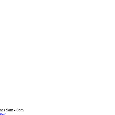
nes 9am - 6pm
Soft