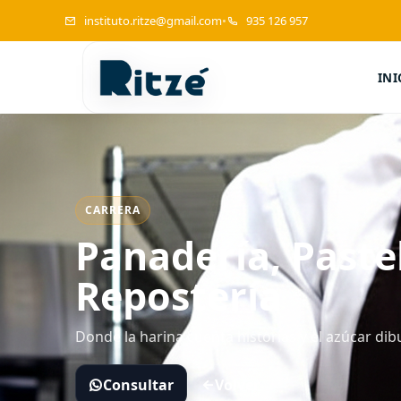
instituto.ritze@gmail.com
•
935 126 957
INI
Instituto Ritzé
CARRERA
Panadería, Pastel
Repostería
Donde la harina cuenta historias y el azúcar dib
Consultar
Volver